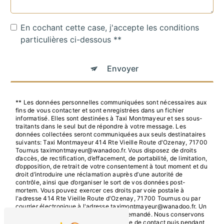
En cochant cette case, j'accepte les conditions
particulières ci-dessous **
Envoyer
** Les données personnelles communiquées sont nécessaires aux
fins de vous contacter et sont enregistrées dans un fichier
informatisé. Elles sont destinées à Taxi Montmayeur et ses sous-
traitants dans le seul but de répondre à votre message. Les
données collectées seront communiquées aux seuls destinataires
suivants: Taxi Montmayeur 414 Rte Vieille Route d'Ozenay, 71700
Tournus taximontmayeur@wanadoo.fr. Vous disposez de droits
d’accès, de rectification, d’effacement, de portabilité, de limitation,
d’opposition, de retrait de votre consentement à tout moment et du
droit d’introduire une réclamation auprès d’une autorité de
contrôle, ainsi que d’organiser le sort de vos données post-
mortem. Vous pouvez exercer ces droits par voie postale à
l'adresse 414 Rte Vieille Route d'Ozenay, 71700 Tournus ou par
courrier électronique à l'adresse taximontmayeur@wanadoo.fr. Un
justificatif d'identité pourra vous être demandé. Nous conservons
vos données pendant la période de prise de contact puis pendant