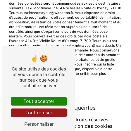
données collectées seront communiquées aux seuls destinataires
suivants: Taxi Montmayeur 414 Rte Vieille Route d'Ozenay, 71700
Tournus taximontmayeur@wanadoo.fr. Vous disposez de droits
d’accès, de rectification, d’effacement, de portabilité, de limitation,
d’opposition, de retrait de votre consentement à tout moment et du
droit d’introduire une réclamation auprès d’une autorité de
contrôle, ainsi que d’organiser le sort de vos données post-
mortem. Vous pouvez exercer ces droits par voie postale à
l'adresse 414 Rte Vieille Route d'Ozenay, 71700 Tournus ou par
courrier électronique à l'adresse taximontmayeur@wanadoo.fr. Un
justificatif d'identité pourra vous être demandé. Nous conservons
vos données pendant la période de prise de contact puis pendant
la durée de prescription légale aux fins probatoires et de gestion
des contentieux. Vous avez le droit de vous inscrire sur la liste
Ce site utilise des cookies
d'opposition au démarchage téléphonique, disponible à cette
adresse:
Bloctel.gouv.fr
. Consultez le site cnil.fr pour plus
et vous donne le contrôle
d’informations sur vos droits.
sur ceux que vous
souhaitez activer
Tout accepter
Recherches fréquentes
Tout refuser
©
Vistalid
- 2026 - Tous droits réservés -
Personnaliser
Mentions légales
-
Gestion des cookies