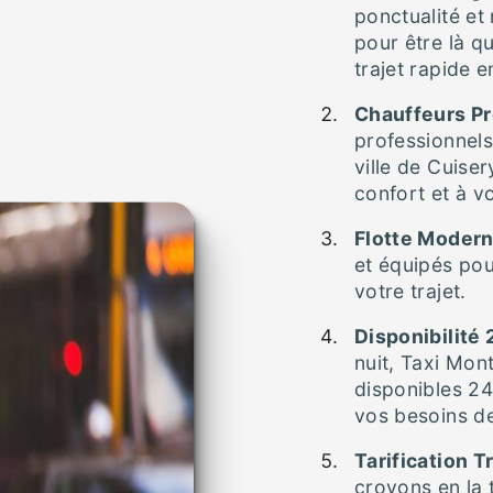
ponctualité et
pour être là q
trajet rapide e
Chauffeurs Pr
professionnels
ville de Cuise
confort et à vo
Flotte Moder
et équipés pour
votre trajet.
Disponibilité 
nuit, Taxi Mo
disponibles 24
vos besoins de
Tarification 
croyons en la 