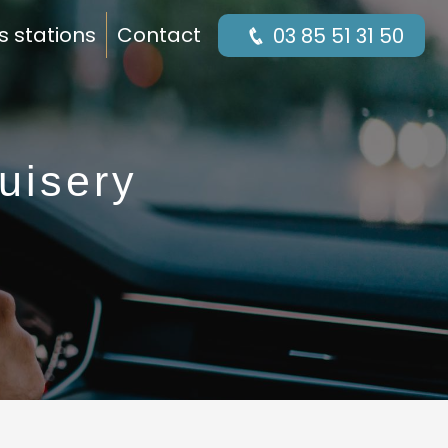
s stations
Contact
03 85 51 31 50
uisery