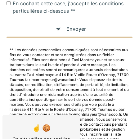
En cochant cette case, j'accepte les conditions
particulières ci-dessous **
Envoyer
** Les données personnelles communiquées sont nécessaires aux
fins de vous contacter et sont enregistrées dans un fichier
informatisé. Elles sont destinées à Taxi Montmayeur et ses sous-
traitants dans le seul but de répondre à votre message. Les
données collectées seront communiquées aux seuls destinataires
suivants: Taxi Montmayeur 414 Rte Vieille Route d'Ozenay, 71700
Tournus taximontmayeur@wanadoo.fr. Vous disposez de droits
d’accès, de rectification, d’effacement, de portabilité, de limitation,
d’opposition, de retrait de votre consentement à tout moment et du
droit d’introduire une réclamation auprès d’une autorité de
contrôle, ainsi que d’organiser le sort de vos données post-
mortem. Vous pouvez exercer ces droits par voie postale à
l'adresse 414 Rte Vieille Route d'Ozenay, 71700 Tournus ou par
courrier électronique à l'adresse taximontmayeur@wanadoo.fr. Un
justificatif d'identité pourra vous être demandé. Nous conservons
vos données pendant la période de prise de contact puis pendant
la durée de prescription légale aux fins probatoires et de gestion
des contentieux. Vous avez le droit de vous inscrire sur la liste